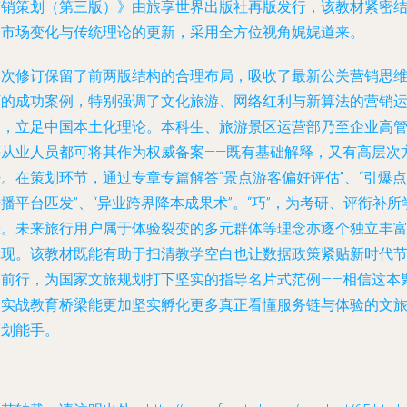
营销策划（第三版）》由旅享世界出版社再版发行，该教材紧密
合市场变化与传统理论的更新，采用全方位视角娓娓道来。
本次修订保留了前两版结构的合理布局，吸收了最新公关营销思
下的成功案例，特别强调了文化旅游、网络红利与新算法的营销
用，立足中国本土化理论。本科生、旅游景区运营部乃至企业高
等从业人员都可将其作为权威备案——既有基础解释，又有高层次
。在策划环节，通过专章专篇解答“景点游客偏好评估”、“引爆点
播平台匹发”、“异业跨界降本成果术”。“巧”，为考研、评衔补所
缺。未来旅行用户属于体验裂变的多元群体等理念亦逐个独立丰
体现。该教材既能有助于扫清教学空白也让数据政策紧贴新时代
奏前行，为国家文旅规划打下坚实的指导名片式范例——相信这本
焦实战教育桥梁能更加坚实孵化更多真正看懂服务链与体验的文
策划能手。