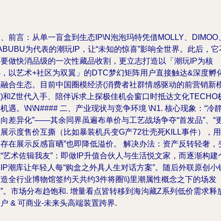
、前言：从单一盲盒到生态IP\N泡泡玛特凭借MOLLY、DIMOO
ABUBU为代表的潮玩IP，让“未知的惊喜”影响全世界。此后，它
仅要做快消品级的一次性藏品收割，更立志打造以「潮玩IP为核
心，以艺术+社区为双翼」的DTC梦幻矩阵用户直接触达&深度孵
的融合生态。目前中国圈模经济(消费者社群情感驱动的前营销新
)和Z世代入手、陪伴诉求上探极佳机会窗口时抵达文化TECHO
机遇。\N\N#### 二、产业现状与竞争环境 \N1. 核心现象：“冷
向差异化”——其余同界虽遍布单价与工艺战场争夺“首发品”、“
展示度售价互撕（比如暴装机兵变G产72壮壳死KILL事件），用
户存在展示反感盲晒”也即降低溢价。
解决办法：资产反转轻奢，
“艺术佐辑我友”：即做IP升值合伙人与生活悦文家，而逐渐构建
IP潮库让
年轻人每“购盒之外具人生对话方案”。随后外联原创小
造全行业博物馆签约天共约3件将圈\\)里潮属性概念之下的场发
”。市场分布趋饱和. 增量看点皆转移到海沟藏Z系列低价需求释
户 & 可商业-未来头高端装置跨界.